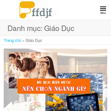
Chuyển
đến
Ffdjf.org
Website
Menu
nội
kiến
dung
thức
Danh mục:
Giáo Dục
hay mỗi
ngày
Trang chủ
»
Giáo Dục